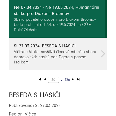
Zkušenosti má organizace také se seniory, kteří
sluch ztrácí. Nejbližší kontaktní místo se nachází v
Ne 07.04.2024 - Ne 19.05.2024, Humanitární
Trutnově, Náchodě a Hradci Králové.
sbírka pro Diakonii Broumov
Sbírka použitého ošacení pro Diakonii Broumov
bude probíhat od 7.4. do 19.5.2024 na OÚ v
Dolní Olešnici
St 27.03.2024, BESEDA S HASIČI
Vlčickou školku navštívili členové místního sboru
dobrovolných hasičů pan Figera s panem
Králíkem.
z
126
BESEDA S HASIČI
Publikováno: St 27.03.2024
Region: Vlčice