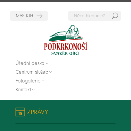
Hedat
Zpět na titulní stranu
Úřední deska
Centrum služeb
Fotogalerie
Kontakt
ZPRÁVY