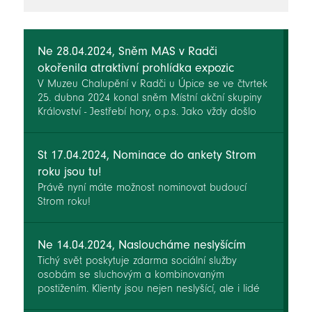
novinky
Ne 28.04.2024, Sněm MAS v Radči
okořenila atraktivní prohlídka expozic
V Muzeu Chalupění v Radči u Úpice se ve čtvrtek
25. dubna 2024 konal sněm Místní akční skupiny
Království - Jestřebí hory, o.p.s. Jako vždy došlo
na bilancování uskutečněných aktivit nebo na
přehled těch plánovaných. Zahájení oficiální části
předcházela prohlídka muzea. A že toho bylo k
St 17.04.2024, Nominace do ankety Strom
vidění!
roku jsou tu!
Právě nyní máte možnost nominovat budoucí
Strom roku!
Ne 14.04.2024, Nasloucháme neslyšícím
Tichý svět poskytuje zdarma sociální služby
osobám se sluchovým a kombinovaným
postižením. Klienty jsou nejen neslyšící, ale i lidé
nedoslýchaví, ohluchlí nebo uživatelé sluchadel.