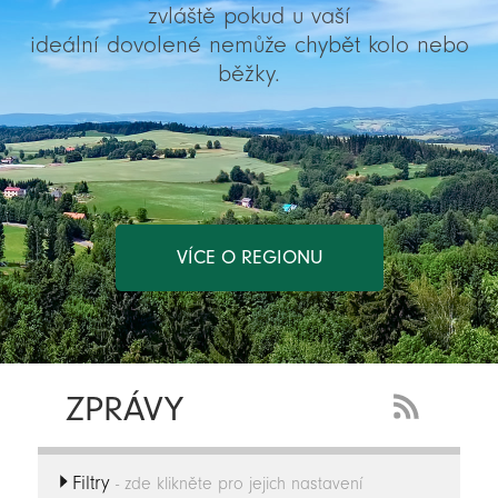
zvláště pokud u vaší
ideální dovolené nemůže chybět kolo nebo
běžky.
VÍCE O REGIONU
ZPRÁVY
RSS
Feed
Filtry
-
- zde klikněte pro jejich nastavení