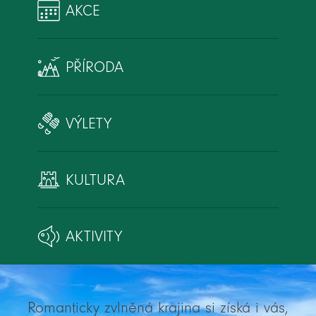
AKCE
PŘÍRODA
VÝLETY
KULTURA
AKTIVITY
Romanticky zvlněná krajina si získá i vás,