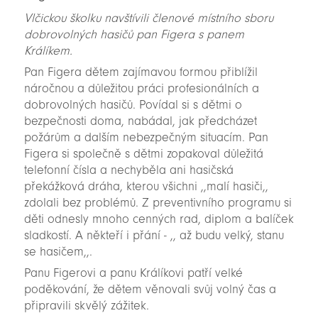
Vlčickou školku navštívili členové místního sboru
dobrovolných hasičů pan Figera s panem
Králíkem.
Pan Figera dětem zajímavou formou přiblížil
náročnou a důležitou práci profesionálních a
dobrovolných hasičů. Povídal si s dětmi o
bezpečnosti doma, nabádal, jak předcházet
požárům a dalším nebezpečným situacím. Pan
Figera si společně s dětmi zopakoval důležitá
telefonní čísla a nechyběla ani hasičská
překážková dráha, kterou všichni ,,malí hasiči,,
zdolali bez problémů. Z preventivního programu si
děti odnesly mnoho cenných rad, diplom a balíček
sladkostí. A někteří i přání - ,, až budu velký, stanu
se hasičem,,.
Panu Figerovi a panu Králíkovi patří velké
poděkování, že dětem věnovali svůj volný čas a
připravili skvělý zážitek.