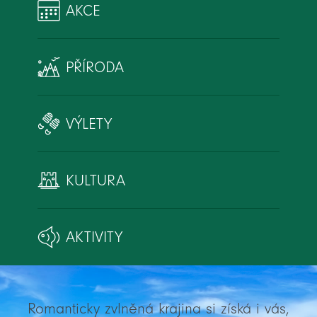
AKCE
PŘÍRODA
VÝLETY
KULTURA
AKTIVITY
Romanticky zvlněná krajina si získá i vás,