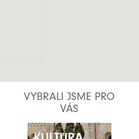
VYBRALI JSME PRO
VÁS
KULTURA
KULTURA