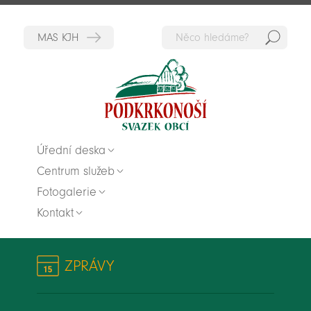
Hedat
Zpět na titulní stranu
Úřední deska
Centrum služeb
Fotogalerie
Kontakt
ZPRÁVY