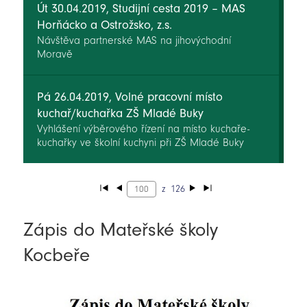
Út 30.04.2019, Studijní cesta 2019 – MAS
Horňácko a Ostrožsko, z.s.
Návštěva partnerské MAS na jihovýchodní
Moravě
Pá 26.04.2019, Volné pracovní místo
kuchař/kuchařka ZŠ Mladé Buky
Vyhlášení výběrového řízení na místo kuchaře-
kuchařky ve školní kuchyni při ZŠ Mladé Buky
z
126
Zápis do Mateřské školy
Kocbeře