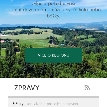
zvláště pokud u vaší
ideální dovolené nemůže chybět kolo nebo
běžky.
VÍCE O REGIONU
ZPRÁVY
RSS
Feed
Filtry
-
- zde klikněte pro jejich nastavení