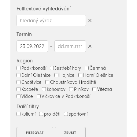
novinky
Fulltextové vyhledávání
Smazat
hledaný
Termín
výraz
–
Smazat
datumy
Region
Podkrkonoší
Jestřebí hory
Čermná
Dolní Olešnice
Hajnice
Horní Olešnice
Chotěvice
Choustníkovo Hradiště
Kocbeře
Kohoutov
Pilníkov
Vítězná
Vlčice
Vlčkovice v Podkrkonoší
Další filtry
kulturní
pro děti
sportovní