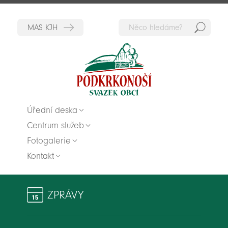
Hedat
Zpět na titulní stranu
Úřední deska
Centrum služeb
Fotogalerie
Kontakt
ZPRÁVY