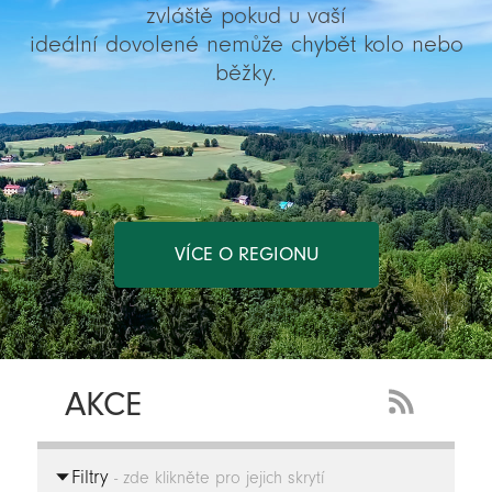
zvláště pokud u vaší
ideální dovolené nemůže chybět kolo nebo
běžky.
VÍCE O REGIONU
AKCE
RSS
Feed
Filtry
-
- zde klikněte pro jejich skrytí