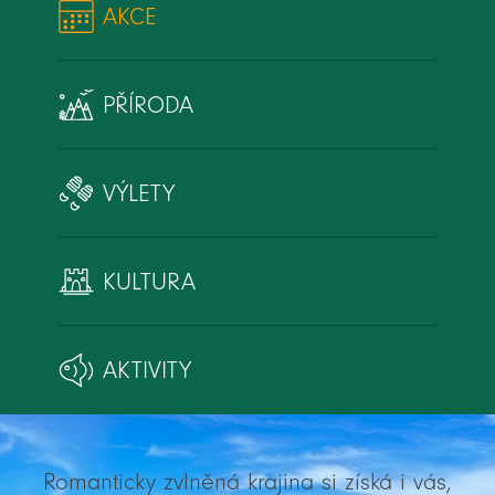
AKCE
PŘÍRODA
VÝLETY
KULTURA
AKTIVITY
Romanticky zvlněná krajina si získá i vás,