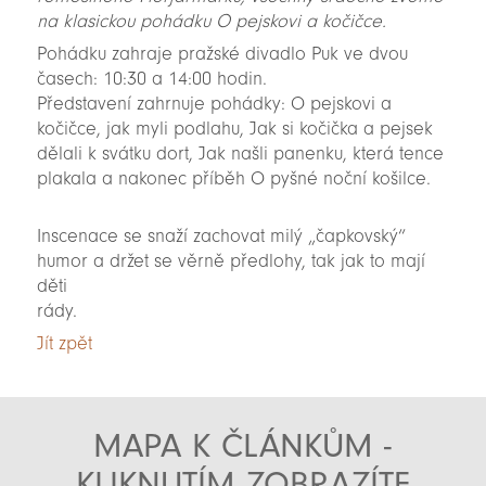
na klasickou pohádku O pejskovi a kočičce.
Pohádku zahraje pražské divadlo Puk ve dvou
časech: 10:30 a 14:00 hodin.
Představení zahrnuje pohádky: O pejskovi a
kočičce, jak myli podlahu, Jak si kočička a pejsek
dělali k svátku dort, Jak našli panenku, která tence
plakala a nakonec příběh O pyšné noční košilce.
Inscenace se snaží zachovat milý „čapkovský“
humor a držet se věrně předlohy, tak jak to mají
děti
rády.
Jít zpět
MAPA K ČLÁNKŮM -
KLIKNUTÍM ZOBRAZÍTE